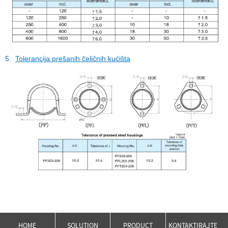
5.
Tolerancija prešanih čeličnih kućišta
HOME
SOLUTION
PRODUCT
KONTAKTIRAJTE