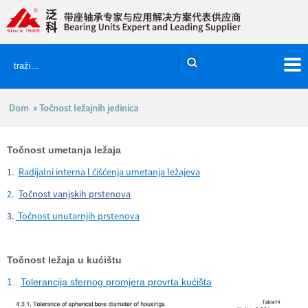
Dom
» Točnost ležajnih jedinica
Točnost umetanja ležaja
1.
Radijalni interna
l
čišćenja umetanja ležajeva
2.
Točnost vanjskih prstenova
3.
Točnost unutarnjih prstenova
Točnost ležaja u kućištu
1.
Tolerancija sfernog promjera provrta kućišta