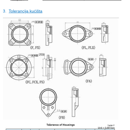
3.
Tolerancija kućišta